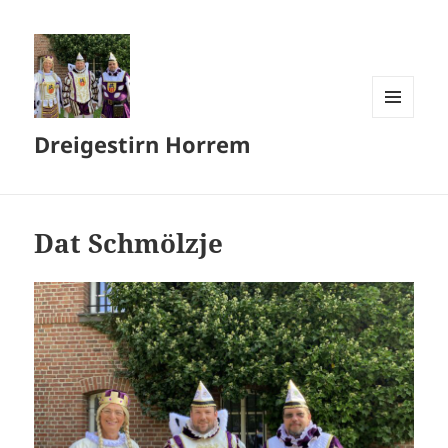
MENU
Dreigestirn Horrem
AND
WIDGETS
Dat Schmölzje