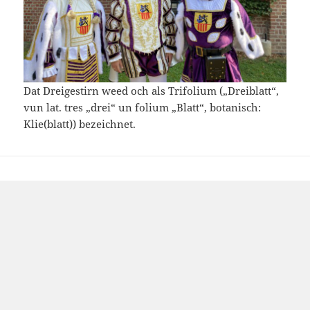
Dat
Dreigestirn
weed
och
als
Trifolium
(„
Dreiblatt
“,
vun
lat
.
tres
„
drei
“
un
folium
„
Blatt
“,
botanisch
:
Klie
(
blatt
))
bezeichnet
.